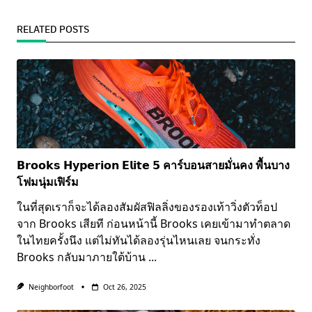
RELATED POSTS
𝗕𝗿𝗼𝗼𝗸𝘀 𝗛𝘆𝗽𝗲𝗿𝗶𝗼𝗻 𝗘𝗹𝗶𝘁𝗲 𝟱 คาร์บอนสายมั่นคง พื้นบาง
โฟมนุ่มเฟิร์ม
ในที่สุดเราก็จะได้ลองสัมผัสฟิลลิ่งของรองเท้าวิ่งตัวท็อป
จาก Brooks เสียที ก่อนหน้านี้ Brooks เคยเข้ามาทำตลาด
ในไทยครั้งนึง แต่ไม่ทันได้ลองรุ่นไหนเลย จนกระทั่ง
Brooks กลับมาภายใต้บ้าน
...
Neighborfoot
Oct 26, 2025