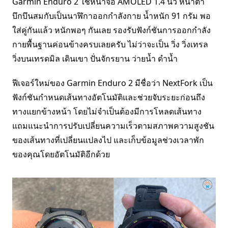
Garmin Enduro 2 ใช้หน้าจอ AMOLED 1.4 นิ้ว หน้าตา
บึกบึนสมกับเป็นนาฬิกาออกกำลังกาย น้ำหนัก 91 กรัม พอ
ใส่คู่กันแล้ว หนักพอๆ กันเลย รองรับฟังก์ชันการออกกำลัง
กายพื้นฐานค่อนข้างครบเลยครับ ไม่ว่าจะเป็น วิ่ง วิ่งเทรล
วิ่งบนเทรดมิล เดินเขา ปั่นจักรยาน ว่ายน้ำ ดำน้ำ
ฟีเจอร์ใหม่ของ Garmin Enduro 2 มีชื่อว่า NextFork เป็น
ฟังก์ชันกำหนดเส้นทางอัตโนมัติและช่วยจับระยะก่อนถึง
ทางแยกข้างหน้า โดยไม่จำเป็นต้องมีการโหลดเส้นทาง
แถมแนะนำการปรับเปลี่ยนความเร็วตามสภาพความสูงชัน
ของเส้นทางที่เปลี่ยนแปลงไป และเก็บข้อมูลช่วงเวลาพัก
ของคุณโดยอัตโนมัติอีกด้วย