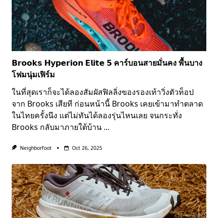
𝗕𝗿𝗼𝗼𝗸𝘀 𝗛𝘆𝗽𝗲𝗿𝗶𝗼𝗻 𝗘𝗹𝗶𝘁𝗲 𝟱 คาร์บอนสายมั่นคง พื้นบาง
โฟมนุ่มเฟิร์ม
ในที่สุดเราก็จะได้ลองสัมผัสฟิลลิ่งของรองเท้าวิ่งตัวท็อป
จาก Brooks เสียที ก่อนหน้านี้ Brooks เคยเข้ามาทำตลาด
ในไทยครั้งนึง แต่ไม่ทันได้ลองรุ่นไหนเลย จนกระทั่ง
Brooks กลับมาภายใต้บ้าน
...
Neighborfoot
Oct 26, 2025