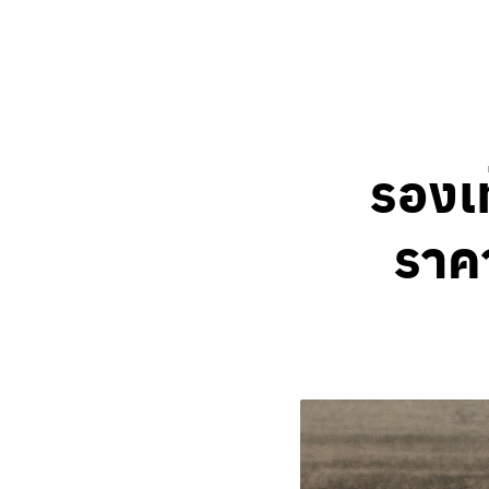
รองเ
ราค