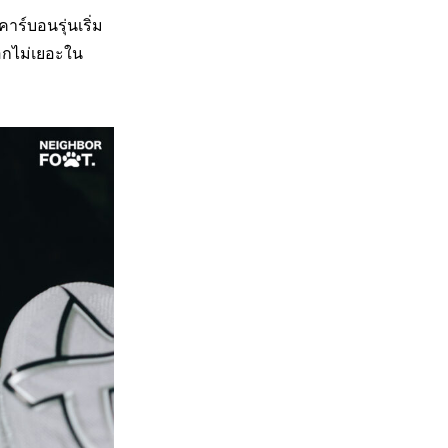
าร์บอนรุ่นเริ่ม
ือกไม่เยอะใน