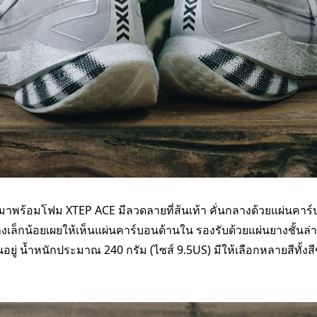
มาพร้อมโฟม XTEP ACE มีลวดลายที่ส้นเท้า คั่นกลางด้วยแผ่นคาร์
เล็กน้อยเผยให้เห็นแผ่นคาร์บอนด้านใน รองรับด้วยแผ่นยางชั้นล่าง
ยู่ น้ำหนักประมาณ 240 กรัม (ไซส์ 9.5US) มีให้เลือกหลายสีทั้งสีข