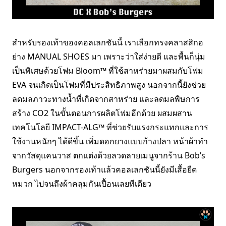
สำหรับรองเท้าของคอลเลกชันนี้ เราเลือกทรงคลาสสิกอ
ย่าง MANUAL SHOES มา เพราะว่าใส่ง่ายดี และพื้นก็นุ่ม
เป็นพิเศษด้วยโฟม Bloom™ ที่ใช้สาหร่ายมาผสมกับโฟม
EVA จนเกิดเป็นโฟมที่มีประสิทธิภาพสูง นอกจากนี้ยังช่วย
ลดมลภาวะทางน้ำที่เกิดจากสาหร่าย และลดมลพิษการ
สร้าง CO2 ในขั้นตอนการผลิตโฟมอีกด้วย ผสมผสาน
เทคโนโลยี IMPACT-ALG™ ที่ช่วยรับแรงกระแทกและการ
ใช้งานหนักๆ ได้ดีขึ้น เพิ่มดอกยางแบบก้างปลา หน้าผ้าทำ
จากวัสดุแคนวาส ตกแต่งด้วยลวดลายเมนูจากร้าน Bob’s
Burgers นอกจากรองเท้าแล้วคอลเลกชันนี้ยังมีเสื้อยืด
หมวก ไปจนถึงผ้าคลุมกันเปื้อนเลยทีเดียว