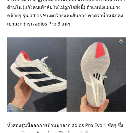
ด้านใน (แก๊งคนเท้าล้มในไม่ถูกใจสิ่งนี้) ตำแหน่งแผ่นยาง
คล้ายๆ รุ่น adios 9 แต่กว้างและสั้นกว่า คาดว่าน้ำหนักคง
เบาลงกว่ารุ่น adios Pro 3 แน่ๆ
ทั้งสองรุ่นนี้ลอกการบ้านมาจาก adios Pro Evo 1 ชัดๆ ซึ่ง