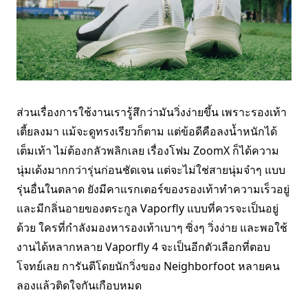
ส่วนเรื่องการใช้งานเรารู้สึกว่ามันวิ่งง่ายขึ้น เพราะรองเท้า
เตี้ยลงมา แม้จะดูทรงเรียวก็ตาม แต่ข้อดีคือลงน้ำหนักได้
เต็มเท้า ไม่ต้องกลัวพลิกเลย เรื่องโฟม ZoomX ก็ได้ความ
นุ่มเด้งมากกว่ารุ่นก่อนชัดเจน แต่จะไม่ใช่สายนุ่มจ๋าๆ แบบ
รุ่นอื่นในตลาด ยังมีคาแรกเตอร์ของรองเท้าทำความเร็วอยู่
และมีกลิ่นอายของตระกูล Vaporfly แบบที่ควรจะเป็นอยู่
ด้วย ใครที่กำลังมองหารองเท้าเบาๆ ซิ่งๆ วิ่งง่าย และพอใช้
งานได้หลากหลาย Vaporfly 4 จะเป็นอีกตัวเลือกที่ตอบ
โจทย์เลย การันตีโดยนักวิ่งของ Neighborfoot หลายคน
ลองแล้วติดใจกันเกือบหมด