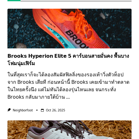
𝗕𝗿𝗼𝗼𝗸𝘀 𝗛𝘆𝗽𝗲𝗿𝗶𝗼𝗻 𝗘𝗹𝗶𝘁𝗲 𝟱 คาร์บอนสายมั่นคง พื้นบาง
โฟมนุ่มเฟิร์ม
ในที่สุดเราก็จะได้ลองสัมผัสฟิลลิ่งของรองเท้าวิ่งตัวท็อป
จาก Brooks เสียที ก่อนหน้านี้ Brooks เคยเข้ามาทำตลาด
ในไทยครั้งนึง แต่ไม่ทันได้ลองรุ่นไหนเลย จนกระทั่ง
Brooks กลับมาภายใต้บ้าน
...
Neighborfoot
Oct 26, 2025