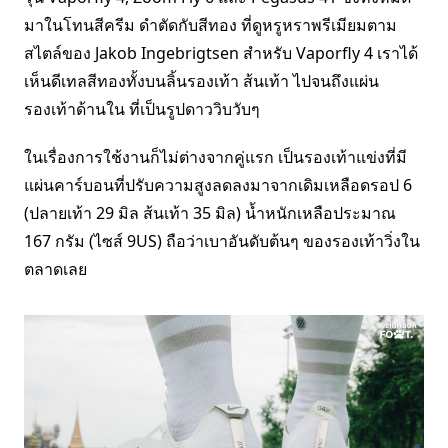
มาในโทนสีครีม ดำตัดกับสีทอง ที่ดูหรูหราพรีเมียมตาม
สไตล์ของ Jakob Ingebrigtsen สำหรับ Vaporfly 4 เราได้
เห็นดีเทลสีทองทั้งบนลิ้นรองเท้า ส้นเท้า ไปจนถึงแผ่น
รองเท้าด้านใน ที่เป็นรูปดาววิบวับๆ
ในเรื่องการใช้งานก็ไม่ต่างจากคู่แรก เป็นรองเท้าแข่งที่มี
แผ่นคาร์บอนที่ปรับความสูงลดลงมาจากเดิมเหลือดรอป 6
(ปลายเท้า 29 มิล ส้นเท้า 35 มิล) น้ำหนักเหลือประมาณ
167 กรัม (ไซส์ 9US) ถือว่าเบาอันดับต้นๆ ของรองเท้าวิ่งใน
ตลาดเลย