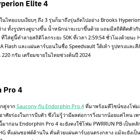
perion Elite 4
ไทยแบบเงียบๆ ถึง 3 รุ่นก็มาถึงรุ่นถัดไปอย่าง Brooks Hyperion E
าง ทั้งรูปทรงดูบางขึ้น น้ำหนักน่าจะเบาขึ้นด้วย แถมมีสถิติติดตัวกับ
ี่ใส่คู่นี้ทำลายสถิติโลกระยะ 50K ที่เวลา 2:59:54 ชั่วโมงด้วยนะ 
 Flash และแผ่นคาร์บอนในชื่อ Speedvault ใต้เท้า รูปทรงและสีส
220 กรัม เตรียมขายในไทยช่วงต้นปี 2024
 Pro 4
ีกคู่จาก
Saucony กับ Endorphin Pro 4
ที่มาพร้อมดีไซน์ของโฟ
าศัยร่องในการบีบตัว ซึ่งไม่รู้ว่ามีผลต่อการวิ่งมากน้อยแค่ไหน เพ
้มาก่อน Endorphin Pro 4 จะยังคงใช้โฟม PWRRUN PB เป็นหลัก 
ที่แผ่นซอฟต์ด้านใน คั่นด้วยแผ่นคาร์บอนตรงกลาง แม้จะยังเป