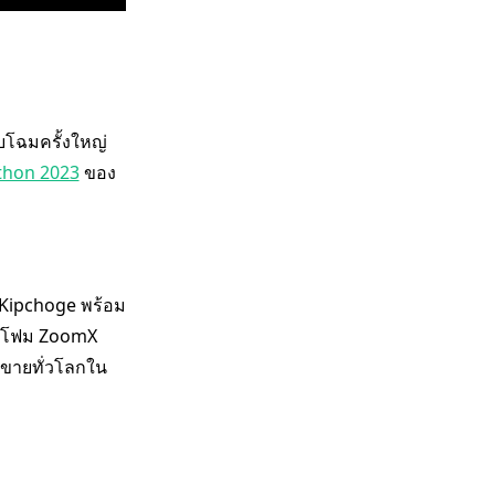
ับโฉมครั้งใหญ่
athon 2023
ของ
 Kipchoge พร้อม
โฉมโฟม ZoomX
างขายทั่วโลกใน