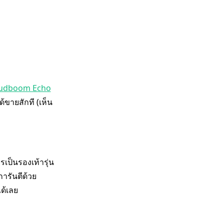
udboom Echo
ขายสักที (เห็น
ป็นรองเท้ารุ่น
การันตีด้วย
ด้เลย