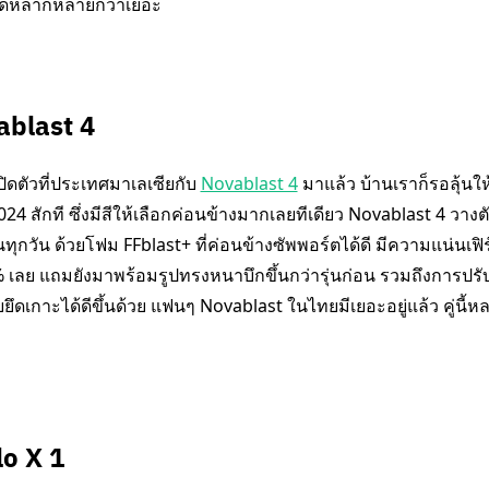
นได้หลากหลายกว่าเยอะ
ablast 4
ิดตัวที่ประเทศมาเลเซียกับ
Novablast 4
มาแล้ว บ้านเราก็รอลุ้นใ
4 สักที ซึ่งมีสีให้เลือกค่อนข้างมากเลยทีเดียว Novablast 4 วางตั
นทุกวัน ด้วยโฟม FFblast+ ที่ค่อนข้างซัพพอร์ตได้ดี มีความแน่นเฟิ
% เลย แถมยังมาพร้อมรูปทรงหนาบึกขึ้นกว่ารุ่นก่อน รวมถึงการปรั
วยยึดเกาะได้ดีขึ้นด้วย แฟนๆ Novablast ในไทยมีเยอะอยู่แล้ว คู่นี
o X 1