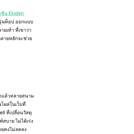
กชัน Ekiden
ารุ่นท็อป ออกแบบ
ยเท้า ที่เขาว่า
าดลายหยักจะช่วย
์มาแล้วหลายสนาม
ผล่ในเว็บที่
ที่เปลี่ยนวัสดุ
์สบาย ไม่ได้เร่ง
บายคงไม่ลดลง